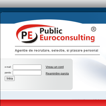
Vreau un cont
e-mail:
parola:
Reamintire parola